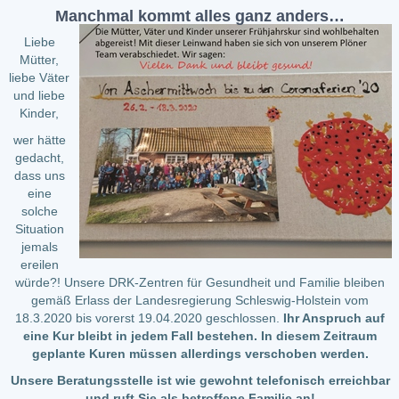
Manchmal kommt alles ganz anders…
Liebe
Mütter,
liebe Väter
und liebe
Kinder,
wer hätte
gedacht,
dass uns
eine
solche
Situation
jemals
ereilen
würde?! Unsere DRK-Zentren für Gesundheit und Familie bleiben
gemäß Erlass der Landesregierung Schleswig-Holstein vom
18.3.2020 bis vorerst 19.04.2020 geschlossen.
Ihr Anspruch auf
eine Kur bleibt in jedem Fall bestehen. In diesem Zeitraum
geplante Kuren müssen allerdings verschoben werden.
Unsere Beratungsstelle ist wie gewohnt telefonisch erreichbar
und ruft Sie als betroffene Familie an!