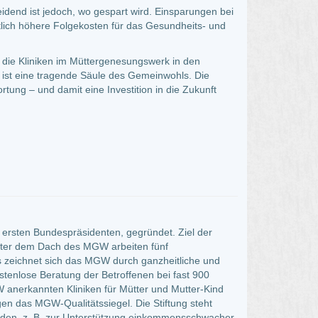
eidend ist jedoch, wo gespart wird. Einsparungen bei
utlich höhere Folgekosten für das Gesundheits- und
r die Kliniken im Müttergenesungswerk in den
 ist eine tragende Säule des Gemeinwohls. Die
rtung – und damit eine Investition in die Zukunft
ersten Bundespräsidenten, gegründet. Ziel der
Unter dem Dach des MGW arbeiten fünf
zeichnet sich das MGW durch ganzheitliche und
enlose Beratung der Betroffenen bei fast 900
nerkannten Kliniken für Mütter und Mutter-Kind
en das MGW-Qualitätssiegel. Die Stiftung steht
nden, z. B. zur Unterstützung einkommensschwacher