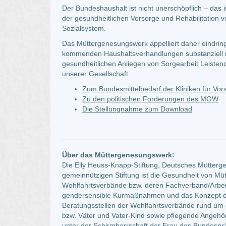
Der Bundeshaushalt ist nicht unerschöpflich – das i
der gesundheitlichen Vorsorge und Rehabilitation v
Sozialsystem.
Das Müttergenesungswerk appelliert daher eindringl
kommenden Haushaltsverhandlungen substanziell na
gesundheitlichen Anliegen von Sorgearbeit Leistende
unserer Gesellschaft.
Zum Bundesmittelbedarf der Kliniken für Vo
Zu den politischen Forderungen des MGW
Die Stellungnahme zum Download
Über das Müttergenesungswerk:
Die Elly Heuss-Knapp-Stiftung, Deutsches Mütter
gemeinnützigen Stiftung ist die Gesundheit von M
Wohlfahrtsverbände bzw. deren Fachverband/Arbei
gendersensible Kurmaßnahmen und das Konzept der
Beratungsstellen der Wohlfahrtsverbände rund u
bzw. Väter und Vater-Kind sowie pflegende Angehör
unter der Schirmherrschaft der Frau des Bundesp