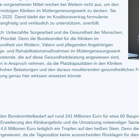
 Die vorgesehenen Mittel reichen bei Weitem nicht aus, um den
innützigen Kliniken im Müttergenesungswerk zu decken. Sie
2025. Damit bleibt der im Koalitionsvertrag formulierte
gfristig und verlässlich zu unterstützen, unerfüllt.
isch: Unbezahlte Sorgearbeit und die Gesundheit der Menschen,
Priorität. Denn die Bundesmittel für die Kliniken im
ndheit von Müttern, Vätern und pflegenden Angehörigen
sorge- und Rehabilitationsmaßnahmen im Müttergenesungswerk
istende, die auf diese Gesundheitsleistung angewiesen sind,
n in Anspruch nehmen, da die Platzkapazitäten in den Kliniken
n hohen Belastungen und den daraus resultierenden gesundheitlichen F
ng genau hier wirksam ansetzen könnte.
en Bundesmittelbedarf auf rund 241 Millionen Euro für etwa 60 Baupro
nde Erweiterung des Klinikangebots und die Umsetzung notwendiger S
4,6 Millionen Euro lediglich ein Tropfen auf den heißen Stein. Denn di
 angewiesen, da die Tagessätze keine ausreichenden Rücklagen für d