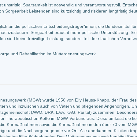
st unstrittig. Sparsamkeit ist notwendig und verantwortungsvoll. Entsch
on Sorgearbeit Leistenden sind kurzsichtig und riskieren langfristig de
ich an die politischen Entscheidungsträger*innen, die Bundesmittel fü
chzusteuern. Sorgearbeit braucht mehr politische Unterstützung. Sie
n sind keine freiwillige Leistung, sondern Teil der staatlichen Verantwo
rsorge und Rehabilitation im Müttergenesungswerk
genesungswerk (MGW) wurde 1950 von Elly Heuss-Knapp, der Frau des 
üttern und inzwischen auch von Vätern und pflegenden Angehörigen. 
tsgemeinschaft (AWO, DRK, EVA, KAG, Parität) zusammen. Besonders 
 Therapeutischen Kette im MGW-Verbund aus. Diese umfasst die kost
m die Kurmaßnahmen sowie die Kurmaßnahme in den über 70 vom MGW a
ige und die Nachsorgeangebote vor Ort. Alle anerkannten Kliniken trag
räsidenten Elke Büdenbender. Das Müttergenesungswerk benötigt Spe