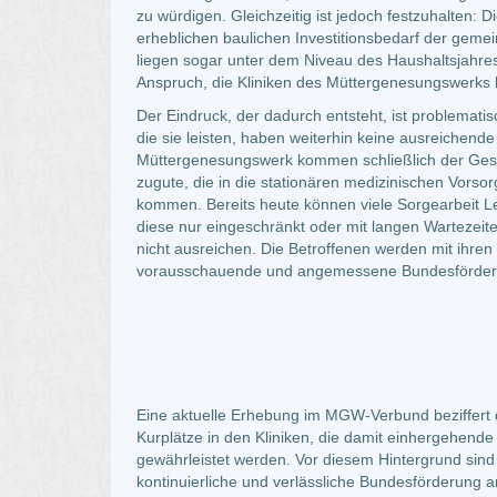
zu würdigen. Gleichzeitig ist jedoch festzuhalten:
erheblichen baulichen Investitionsbedarf der geme
liegen sogar unter dem Niveau des Haushaltsjahres 
Anspruch, die Kliniken des Müttergenesungswerks lan
Der Eindruck, der dadurch entsteht, ist problemat
die sie leisten, haben weiterhin keine ausreichende 
Müttergenesungswerk kommen schließlich der Gesu
zugute, die in die stationären medizinischen Vor
kommen. Bereits heute können viele Sorgearbeit Le
diese nur eingeschränkt oder mit langen Wartezeite
nicht ausreichen. Die Betroffenen werden mit ihre
vorausschauende und angemessene Bundesförderu
Eine aktuelle Erhebung im MGW-Verbund beziffert d
Kurplätze in den Kliniken, die damit einhergehe
gewährleistet werden. Vor diesem Hintergrund sind 
kontinuierliche und verlässliche Bundesförderung