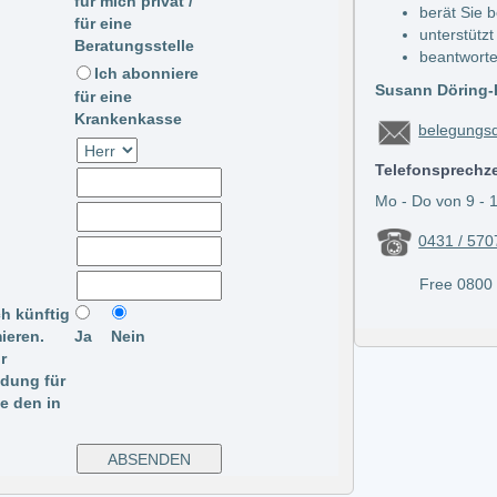
für mich privat /
berät Sie 
für eine
unterstützt
Beratungsstelle
beantworte
Ich abonniere
Susann Döring-K
für eine
Krankenkasse
belegungsd
Telefonsprechz
Mo - Do von 9 - 1
0431 / 570
Free 0800 / 
ch künftig
ieren.
Ja
Nein
r
ldung für
te den in