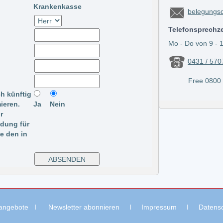
Krankenkasse
belegungsd
Telefonsprechz
Mo - Do von 9 - 1
0431 / 570
Free 0800 / 
ch künftig
ieren.
Ja
Nein
r
ldung für
te den in
nangebote
I
Newsletter abonnieren
I
Impressum
I
Datens