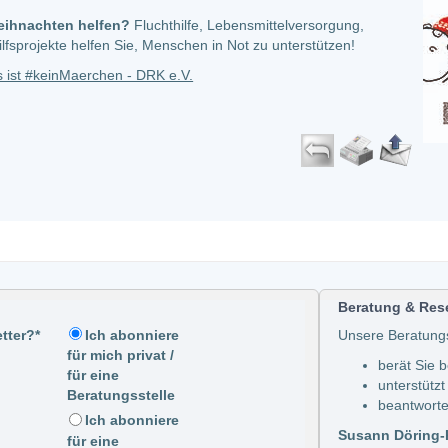
eihnachten helfen?
Fluchthilfe, Lebensmittelversorgung,
Hilfsprojekte helfen Sie, Menschen in Not zu unterstützen!
 ist #keinMaerchen - DRK e.V.
Beratung & Res
tter?*
Unsere Beratung
Ich abonniere
für mich privat /
berät Sie 
für eine
unterstützt
Beratungsstelle
beantworte
Ich abonniere
Susann Döring-K
für eine