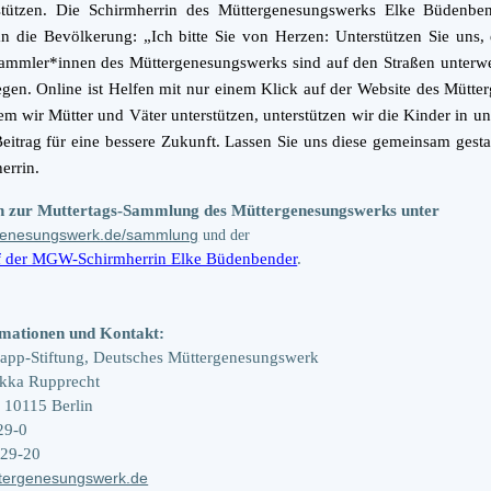
tützen. Die Schirmherrin des Müttergenesungswerks Elke Büdenbend
an die Bevölkerung: „Ich bitte Sie von Herzen: Unterstützen Sie uns,
ammler*innen des Müttergenesungswerks sind auf den Straßen unter
gen. Online ist Helfen mit nur einem Klick auf der Website des Mütt
em wir Mütter und Väter unterstützen, unterstützen wir die Kinder in 
Beitrag für eine bessere Zukunft. Lassen Sie uns diese gemeinsam gestal
rrin.
n zur Muttertags-Sammlung des Müttergenesungswerks unter
enesungswerk.de/sammlung
und der
f der MGW-Schirmherrin Elke Büdenbender
.
rmationen und Kontakt:
app-Stiftung, Deutsches Müttergenesungswerk
ekka Rupprecht
, 10115 Berlin
29-0
029-20
ergenesungswerk.de