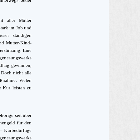
unterwegs. Jeder
nt aller Mütter
sstark im Job und
eser ständigen
nd Mutter-Kind-
erstützung. Eine
ergenesungswerks
lltag gewinnen,
Doch nicht alle
aßnahme. Vielen
 Kur leisten zu
hörige seit über
chengeld für den
 – Kurbedürftige
rgenesungswerks