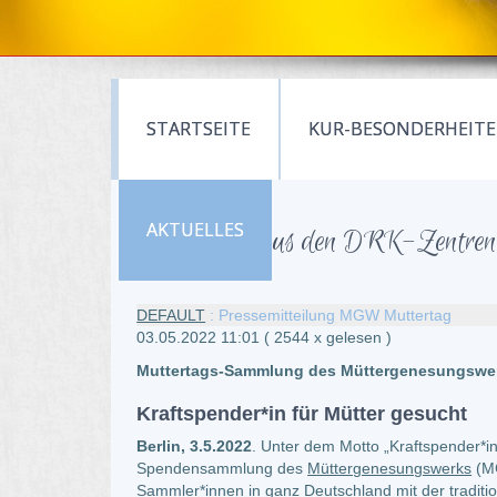
STARTSEITE
KUR-BESONDERHEIT
AKTUELLES
Neuigkeiten aus den DRK-Zentren 
DEFAULT
: Pressemitteilung MGW Muttertag
03.05.2022 11:01
( 2544 x gelesen )
Muttertags-Sammlung des Müttergenesungswer
Kraftspender*in für Mütter gesucht
Berlin, 3.5.2022
. Unter dem Motto „Kraftspender*in
Spendensammlung des
Müttergenesungswerks
(M
Sammler*innen in ganz Deutschland mit der tradit