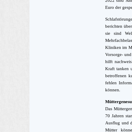
2022 sind Sam
Euro der gespe
Schlafstörun
berichten übe
sie sind Wel
Mehrfachbelas
Kliniken im Mü
Vorsorge- und
hilft nachwei
Kraft tanken 
betroffenen 
fehlen Inform
können.
Müttergenesu
Das Müttergen
70 Jahren sta
Ausflug und d
Mütter könne