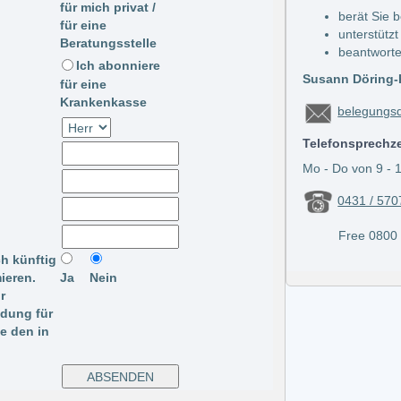
für mich privat /
berät Sie 
für eine
unterstützt
Beratungsstelle
beantworte
Ich abonniere
Susann Döring-K
für eine
Krankenkasse
belegungsd
Telefonsprechz
Mo - Do von 9 - 1
0431 / 570
Free 0800 / 
ch künftig
ieren.
Ja
Nein
r
ldung für
te den in