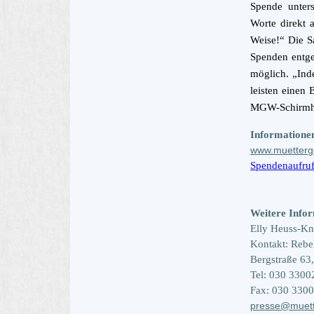
Spende unters
Worte direkt 
Weise!“ Die S
Spenden entge
möglich. „Ind
leisten einen 
MGW-Schirmhe
Informatione
www.muetterg
Spendenaufru
Weitere Info
Elly Heuss-Kn
Kontakt: Reb
Bergstraße 63
Tel: 030 3300
Fax: 030 330
presse@muett