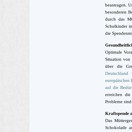
beantragen. U
besonderen Be
durch das MG
Schulkinder i
die Spendenmi
Gesundheitlic
Optimale Vora
Situation von
über die Gre
Deutschland 
europäischen 
auf die Bedürf
erreichen die
Probleme sind
Kraftspende 
Das Müttergen
Schokolade a