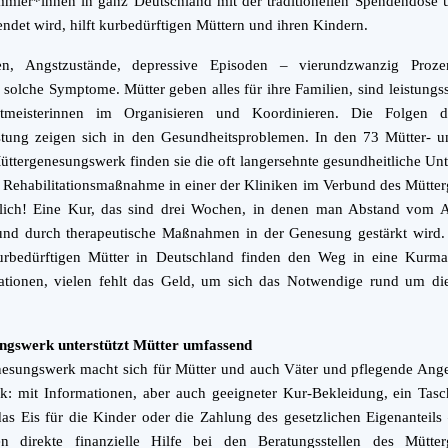
mler*innen in ganz Deutschland mit der traditionellen Spendendose 
ndet wird, hilft kurbedürftigen Müttern und ihren Kindern.
gen, Angstzustände, depressive Episoden – vierundzwanzig Proze
r solche Symptome.
Mütter geben alles für ihre Familien, sind leistung
tmeisterinnen im Organisieren und Koordinieren. Die Folgen di
tung zeigen sich in den Gesundheitsproblemen. In den 73 Mütter- u
ttergenesungswerk finden sie die oft langersehnte gesundheitliche Unt
 Rehabilitationsmaßnahme in einer der Kliniken im Verbund des Mütt
slich! Eine Kur, das sind drei Wochen, in denen man Abstand vom A
und durch therapeutische Maßnahmen in der Genesung gestärkt wird. 
kurbedürftigen Mütter in Deutschland finden den Weg in eine Kurm
ationen, vielen fehlt das Geld, um sich das Notwendige rund um die
ngswerk unterstützt Mütter umfassend
esungswerk macht sich für Mütter und auch Väter und pflegende Ange
rk: mit Informationen, aber auch geeigneter Kur-Bekleidung, ein Tas
as Eis für die Kinder oder die Zahlung des gesetzlichen Eigenanteils
n direkte finanzielle Hilfe bei den Beratungsstellen des Mütte