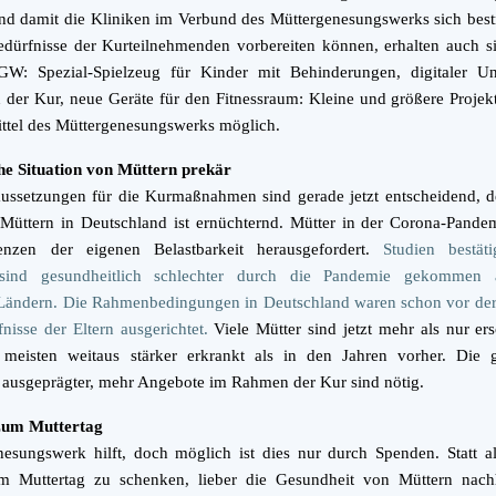
nd damit die Kliniken im Verbund des Müttergenesungswerks sich best
dürfnisse der Kurteilnehmenden vorbereiten können, erhalten auch s
W: Spezial-Spielzeug für Kinder mit Behinderungen, digitaler Unt
n der Kur, neue Geräte für den Fitnessraum: Kleine und größere Proje
ttel des Müttergenesungswerks möglich.
he Situation von Müttern prekär
ussetzungen für die Kurmaßnahmen sind gerade jetzt entscheidend, d
 Müttern in Deutschland ist ernüchternd. Mütter in der Corona-Pand
nzen der eigenen Belastbarkeit herausgefordert.
Studien bestät
sind gesundheitlich schlechter durch die Pandemie gekommen 
Ländern. Die Rahmenbedingungen in Deutschland waren schon vor der
nisse der Eltern ausgerichtet.
Viele Mütter sind jetzt mehr als nur er
 meisten weitaus stärker erkrankt als in den Jahren vorher. Die g
 ausgeprägter, mehr Angebote im Rahmen der Kur sind nötig.
zum Muttertag
esungswerk hilft, doch möglich ist dies nur durch Spenden. Statt 
m Muttertag zu schenken, lieber die Gesundheit von Müttern nachh