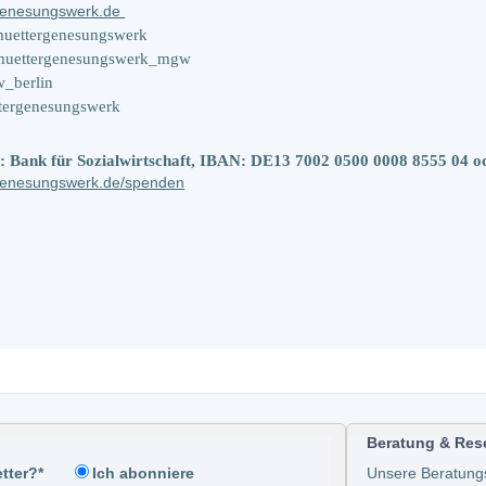
genesungswerk.de
uettergenesungswerk
muettergenesungswerk_mgw
w_berlin
tergenesungswerk
 Bank für Sozialwirtschaft, IBAN: DE13 7002 0500 0008 8555 04 od
enesungswerk.de/spenden
Beratung & Res
tter?*
Unsere Beratung
Ich abonniere