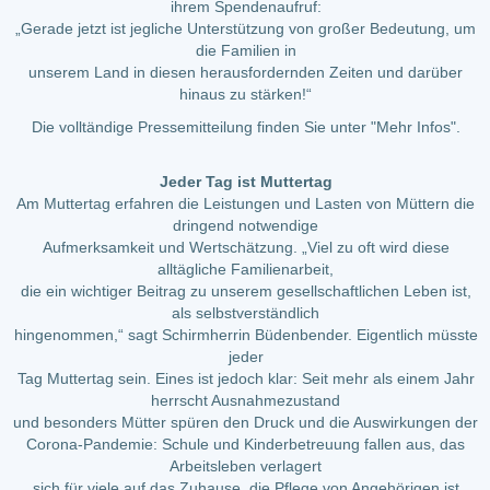
ihrem Spendenaufruf:
„Gerade jetzt ist jegliche Unterstützung von großer Bedeutung, um
die Familien in
unserem Land in diesen herausfordernden Zeiten und darüber
hinaus zu stärken!“
Die volltändige Pressemitteilung finden Sie unter "Mehr Infos".
Jeder Tag ist Muttertag
Am Muttertag erfahren die Leistungen und Lasten von Müttern die
dringend notwendige
Aufmerksamkeit und Wertschätzung. „Viel zu oft wird diese
alltägliche Familienarbeit,
die ein wichtiger Beitrag zu unserem gesellschaftlichen Leben ist,
als selbstverständlich
hingenommen,“ sagt Schirmherrin Büdenbender. Eigentlich müsste
jeder
Tag Muttertag sein. Eines ist jedoch klar: Seit mehr als einem Jahr
herrscht Ausnahmezustand
und besonders Mütter spüren den Druck und die Auswirkungen der
Corona-Pandemie: Schule und Kinderbetreuung fallen aus, das
Arbeitsleben verlagert
sich für viele auf das Zuhause, die Pflege von Angehörigen ist