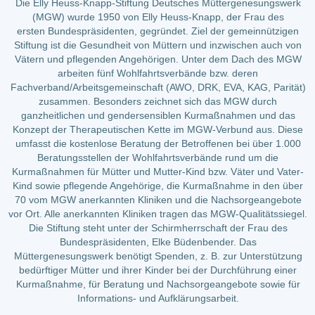
Die Elly Heuss-Knapp-Stiftung Deutsches Müttergenesungswerk
(MGW) wurde 1950 von Elly Heuss-Knapp, der Frau des
ersten Bundespräsidenten, gegründet. Ziel der gemeinnützigen
Stiftung ist die Gesundheit von Müttern und inzwischen auch von
Vätern und pflegenden Angehörigen. Unter dem Dach des MGW
arbeiten fünf Wohlfahrtsverbände bzw. deren
Fachverband/Arbeitsgemeinschaft (AWO, DRK, EVA, KAG, Parität)
zusammen. Besonders zeichnet sich das MGW durch
ganzheitlichen und gendersensiblen Kurmaßnahmen und das
Konzept der Therapeutischen Kette im MGW-Verbund aus. Diese
umfasst die kostenlose Beratung der Betroffenen bei über 1.000
Beratungsstellen der Wohlfahrtsverbände rund um die
Kurmaßnahmen für Mütter und Mutter-Kind bzw. Väter und Vater-
Kind sowie pflegende Angehörige, die Kurmaßnahme in den über
70 vom MGW anerkannten Kliniken und die Nachsorgeangebote
vor Ort. Alle anerkannten Kliniken tragen das MGW-Qualitätssiegel.
Die Stiftung steht unter der Schirmherrschaft der Frau des
Bundespräsidenten, Elke Büdenbender. Das
Müttergenesungswerk benötigt Spenden, z. B. zur Unterstützung
bedürftiger Mütter und ihrer Kinder bei der Durchführung einer
Kurmaßnahme, für Beratung und Nachsorgeangebote sowie für
Informations- und Aufklärungsarbeit.