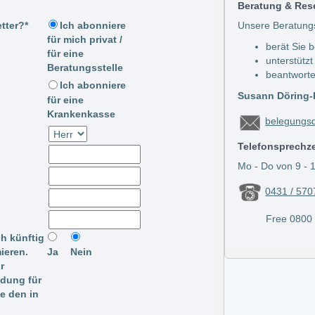
Beratung & Res
tter?*
Unsere Beratung
Ich abonniere
für mich privat /
berät Sie 
für eine
unterstützt
Beratungsstelle
beantworte
Ich abonniere
Susann Döring-K
für eine
Krankenkasse
belegungsd
Telefonsprechz
Mo - Do von 9 - 1
0431 / 570
Free 0800 / 
ch künftig
ieren.
Ja
Nein
r
ldung für
te den in