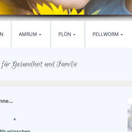
EN
AMRUM
PLÖN
PELLWORM
für Gesundheit und Familie
nne...
*
Wir wünschen