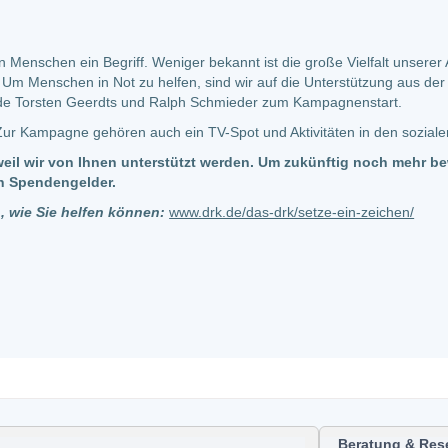
en Menschen ein Begriff. Weniger bekannt ist die große Vielfalt unsere
 Um Menschen in Not zu helfen, sind wir auf die Unterstützung aus der
de Torsten Geerdts und Ralph Schmieder zum Kampagnenstart.
Zur Kampagne gehören auch ein TV-Spot und Aktivitäten in den sozial
n, weil wir von Ihnen unterstützt werden. Um zukünftig noch mehr 
ch Spendengelder.
, wie Sie helfen können:
www.drk.de/das-drk/setze-ein-zeichen/
Beratung & Res