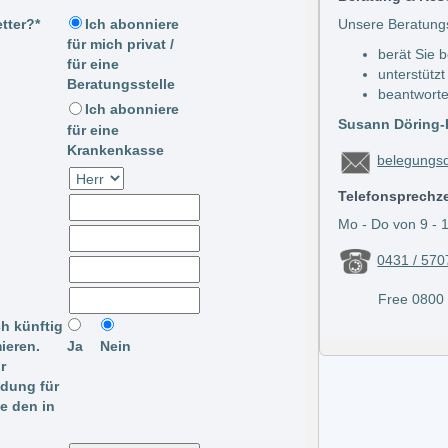
tter?*
Unsere Beratung
Ich abonniere
für mich privat /
berät Sie 
für eine
unterstützt
Beratungsstelle
beantworte
Ich abonniere
Susann Döring-K
für eine
Krankenkasse
belegungsd
Telefonsprechz
Mo - Do von 9 - 1
0431 / 570
Free 0800 / 
ch künftig
ieren.
Ja
Nein
r
ldung für
te den in